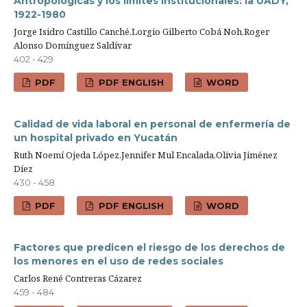
Antropológicas y los límites institucionales: la UADY,
1922-1980
Jorge Isidro Castillo Canché,Lorgio Gilberto Cobá Noh,Roger
Alonso Domínguez Saldívar
402 - 429
PDF
PDF ENGLISH
WORD
Calidad de vida laboral en personal de enfermería de
un hospital privado en Yucatán
Ruth Noemí Ojeda López,Jennifer Mul Encalada,Olivia Jiménez
Díez
430 - 458
PDF
PDF ENGLISH
WORD
Factores que predicen el riesgo de los derechos de
los menores en el uso de redes sociales
Carlos René Contreras Cázarez
459 - 484