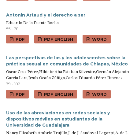
Antonin Artaud y el derecho a ser
Eduardo De la Fuente Rocha
55 - 78
PDF
PDF ENGLISH
WORD
Las perspectivas de las y los adolescentes sobre la
práctica sexual en comunidades de Chiapas, México
Oscar Cruz Pérez,Hildebertha Esteban Silvestre,Germán Alejandro
García Lara,Jesús Ocaña Zúñiga,Carlos Eduardo Pérez Jiménez
79 - 102
PDF
PDF ENGLISH
WORD
Uso de las abreviaciones en redes sociales y
dispositivos móviles en estudiantes de la
Universidad de Guadalajara
Nancy Elizabeth Ambriz Trujillo,J. de J. Sandoval-Legazpi,A. de J.