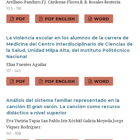
Arellano-Panduro,F.J. Cárdenas-Flores,R. R. Rosales-Rentería
103 - 116
PDF
PDF ENGLISH
WORD
La violencia escolar en los alumnos de la carrera de
Medicina del Centro Interdisciplinario de Ciencias de
la Salud, Unidad Milpa Alta, del Instituto Politécnico
Nacional
Elias Fuentes Aguilar
117 - 140
PDF
PDF ENGLISH
WORD
Análisis del sistema familiar representado en la
canción El gran varón. La canción como recurso
didáctico a nivel superior
Eva Yuriria Tapia San Pablo,Iris Xóchitl Galicia Moyeda,Jorge
Víquez Rodríguez
141 - 168