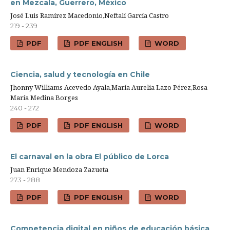
en Mezcala, Guerrero, México
José Luis Ramírez Macedonio,Neftalí García Castro
219 - 239
PDF
PDF ENGLISH
WORD
Ciencia, salud y tecnología en Chile
Jhonny Williams Acevedo Ayala,María Aurelia Lazo Pérez,Rosa
María Medina Borges
240 - 272
PDF
PDF ENGLISH
WORD
El carnaval en la obra El público de Lorca
Juan Enrique Mendoza Zazueta
273 - 288
PDF
PDF ENGLISH
WORD
Competencia digital en niños de educación básica