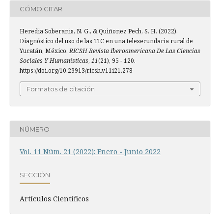
CÓMO CITAR
Heredia Soberanis, N. G., & Quiñonez Pech, S. H. (2022).
Diagnóstico del uso de las TIC en una telesecundaria rural de
Yucatán, México.
RICSH Revista Iberoamericana De Las Ciencias
Sociales Y Humanísticas
,
11
(21), 95 - 120.
https://doi.org/10.23913/ricsh.v11i21.278
Formatos de citación
NÚMERO
Vol. 11 Núm. 21 (2022): Enero - Junio 2022
SECCIÓN
Artí­culos Científicos