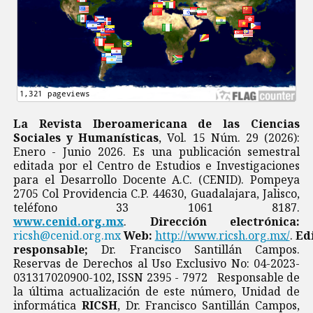
La Revista Iberoamericana de las Ciencias
Sociales y Humanísticas
, Vol. 15 Núm. 29 (2026):
Enero - Junio 2026. Es una publicación semestral
editada por el Centro de Estudios e Investigaciones
para el Desarrollo Docente A.C. (CENID). Pompeya
2705 Col Providencia C.P. 44630, Guadalajara, Jalisco,
teléfono 33 1061 8187.
www.cenid.org.mx
.
Dirección electrónica:
ricsh@cenid.org.mx
Web:
http://www.ricsh.org.mx/
.
Ed
responsable;
Dr. Francisco Santillán Campos.
Reservas de Derechos al Uso Exclusivo No: 04-2023-
031317020900-102, ISSN 2395 - 7972 Responsable de
la última actualización de este número, Unidad de
informática
RICSH
, Dr. Francisco Santillán Campos,