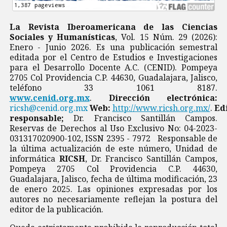
La Revista Iberoamericana de las Ciencias
Sociales y Humanísticas
, Vol. 15 Núm. 29 (2026):
Enero - Junio 2026. Es una publicación semestral
editada por el Centro de Estudios e Investigaciones
para el Desarrollo Docente A.C. (CENID). Pompeya
2705 Col Providencia C.P. 44630, Guadalajara, Jalisco,
teléfono 33 1061 8187.
www.cenid.org.mx
.
Dirección electrónica:
ricsh@cenid.org.mx
Web:
http://www.ricsh.org.mx/
.
Ed
responsable;
Dr. Francisco Santillán Campos.
Reservas de Derechos al Uso Exclusivo No: 04-2023-
031317020900-102, ISSN 2395 - 7972 Responsable de
la última actualización de este número, Unidad de
informática
RICSH
, Dr. Francisco Santillán Campos,
Pompeya 2705 Col Providencia C.P. 44630,
Guadalajara, Jalisco, fecha de última modificación, 23
de enero 2025. Las opiniones expresadas por los
autores no necesariamente reflejan la postura del
editor de la publicación.