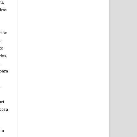
na
icas
o
ción
e
to
los,
,
 para
s
net
nocen
sta