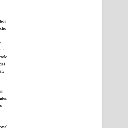
chos
echo
e
que
icado
del
 en
os
ntes
no
ional