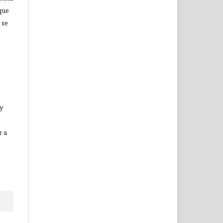
que
 se
 y
r a