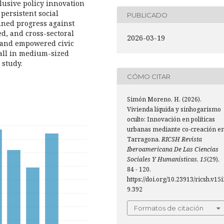
lusive policy innovation
persistent social
PUBLICADO
ained progress against
d, and cross-sectoral
2026-03-19
e and empowered civic
 all in medium-sized
 study.
CÓMO CITAR
Simón Moreno, H. (2026).
Vivienda líquida y sinhogarismo
oculto: Innovación en políticas
urbanas mediante co-creación e
Tarragona.
RICSH Revista
Iberoamericana De Las Ciencias
Sociales Y Humanísticas
,
15
(29),
84 - 120.
https://doi.org/10.23913/ricsh.v15i
9.392
Formatos de citación