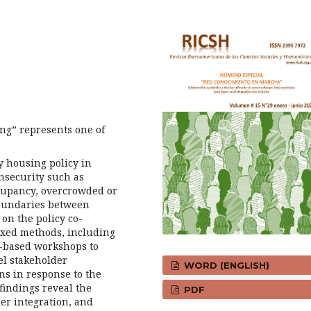
g” represents one of
y housing policy in
insecurity such as
ccupancy, overcrowded or
boundaries between
on the policy co-
ixed methods, including
o-based workshops to
el stakeholder
WORD (ENGLISH)
ns in response to the
findings reveal the
PDF
er integration, and