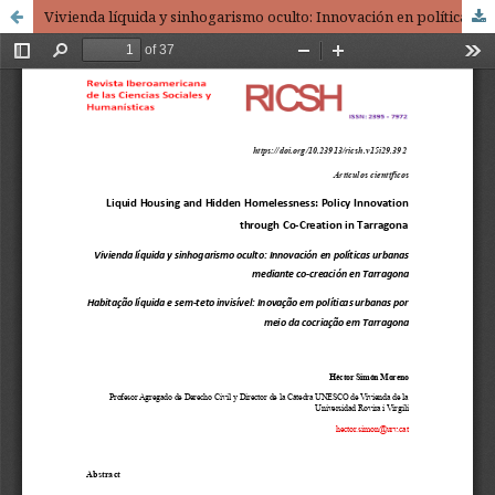
Vivienda líquida y sinhogarismo oculto: Innovación en políticas urbanas mediante co-creación en Tarragona