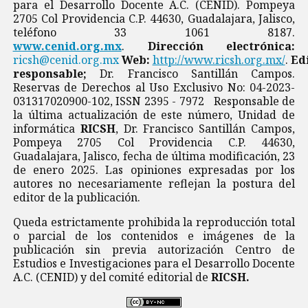
para el Desarrollo Docente A.C. (CENID). Pompeya
2705 Col Providencia C.P. 44630, Guadalajara, Jalisco,
teléfono 33 1061 8187.
www.cenid.org.mx
.
Dirección electrónica:
ricsh@cenid.org.mx
Web:
http://www.ricsh.org.mx/
.
Ed
responsable;
Dr. Francisco Santillán Campos.
Reservas de Derechos al Uso Exclusivo No: 04-2023-
031317020900-102, ISSN 2395 - 7972 Responsable de
la última actualización de este número, Unidad de
informática
RICSH
, Dr. Francisco Santillán Campos,
Pompeya 2705 Col Providencia C.P. 44630,
Guadalajara, Jalisco, fecha de última modificación, 23
de enero 2025. Las opiniones expresadas por los
autores no necesariamente reflejan la postura del
editor de la publicación.
Queda estrictamente prohibida la reproducción total
o parcial de los contenidos e imágenes de la
publicación sin previa autorización Centro de
Estudios e Investigaciones para el Desarrollo Docente
A.C. (CENID) y del comité editorial de
RICSH.