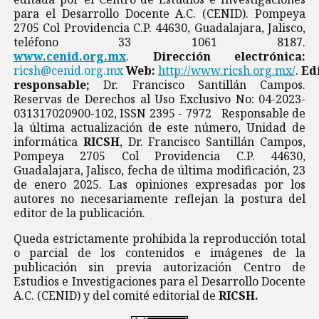
para el Desarrollo Docente A.C. (CENID). Pompeya
2705 Col Providencia C.P. 44630, Guadalajara, Jalisco,
teléfono 33 1061 8187.
www.cenid.org.mx
.
Dirección electrónica:
ricsh@cenid.org.mx
Web:
http://www.ricsh.org.mx/
.
Ed
responsable;
Dr. Francisco Santillán Campos.
Reservas de Derechos al Uso Exclusivo No: 04-2023-
031317020900-102, ISSN 2395 - 7972 Responsable de
la última actualización de este número, Unidad de
informática
RICSH
, Dr. Francisco Santillán Campos,
Pompeya 2705 Col Providencia C.P. 44630,
Guadalajara, Jalisco, fecha de última modificación, 23
de enero 2025. Las opiniones expresadas por los
autores no necesariamente reflejan la postura del
editor de la publicación.
Queda estrictamente prohibida la reproducción total
o parcial de los contenidos e imágenes de la
publicación sin previa autorización Centro de
Estudios e Investigaciones para el Desarrollo Docente
A.C. (CENID) y del comité editorial de
RICSH.