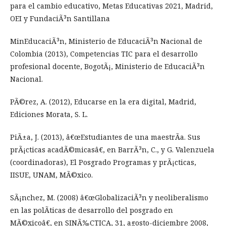
para el cambio educativo, Metas Educativas 2021, Madrid,
OEI y FundaciÃ³n Santillana
MinEducaciÃ³n, Ministerio de EducaciÃ³n Nacional de
Colombia (2013), Competencias TIC para el desarrollo
profesional docente, BogotÃ¡, Ministerio de EducaciÃ³n
Nacional.
PÃ©rez, A. (2012), Educarse en la era digital, Madrid,
Ediciones Morata, S. L.
PiÃ±a, J. (2013), â€œEstudiantes de una maestrÃ­a. Sus
prÃ¡cticas acadÃ©micasâ€, en BarrÃ³n, C., y G. Valenzuela
(coordinadoras), El Posgrado Programas y prÃ¡cticas,
IISUE, UNAM, MÃ©xico.
SÃ¡nchez, M. (2008) â€œGlobalizaciÃ³n y neoliberalismo
en las polÃ­ticas de desarrollo del posgrado en
MÃ©xicoâ€, en SINÃ‰CTICA, 31, agosto-diciembre 2008,