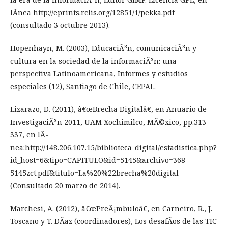
lÃ­nea http://eprints.rclis.org/12851/1/pekka.pdf
(consultado 3 octubre 2013).
Hopenhayn, M. (2003), EducaciÃ³n, comunicaciÃ³n y
cultura en la sociedad de la informaciÃ³n: una
perspectiva Latinoamericana, Informes y estudios
especiales (12), Santiago de Chile, CEPAL.
Lizarazo, D. (2011), â€œBrecha Digitalâ€, en Anuario de
InvestigaciÃ³n 2011, UAM Xochimilco, MÃ©xico, pp.313-
337, en lÃ­
nea:http://148.206.107.15/biblioteca_digital/estadistica.php?
id_host=6&tipo=CAPITULO&id=5145&archivo=368-
5145zct.pdf&titulo=La%20%22brecha%20digital
(Consultado 20 marzo de 2014).
Marchesi, A. (2012), â€œPreÃ¡mbuloâ€, en Carneiro, R., J.
Toscano y T. DÃ­az (coordinadores), Los desafÃ­os de las TIC