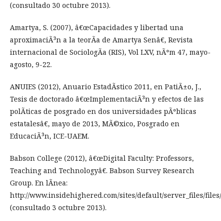
(consultado 30 octubre 2013).
Amartya, S. (2007), â€œCapacidades y libertad una
aproximaciÃ³n a la teorÃ­a de Amartya Senâ€, Revista
internacional de SociologÃ­a (RIS), Vol LXV, nÃºm 47, mayo-
agosto, 9-22.
ANUIES (2012), Anuario EstadÃ­stico 2011, en PatiÃ±o, J.,
Tesis de doctorado â€œImplementaciÃ³n y efectos de las
polÃ­ticas de posgrado en dos universidades pÃºblicas
estatalesâ€, mayo de 2013, MÃ©xico, Posgrado en
EducaciÃ³n, ICE-UAEM.
Babson College (2012), â€œDigital Faculty: Professors,
Teaching and Technologyâ€. Babson Survey Research
Group. En lÃ­nea:
http://www.insidehighered.com/sites/default/server_files/files/
(consultado 3 octubre 2013).