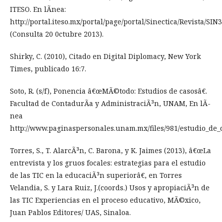
ITESO. En lÃ­nea:
http://portal.iteso.mx/portal/page/portal/Sinectica/Revista/SI
(Consulta 20 0ctubre 2013).
Shirky, C. (2010), Citado en Digital Diplomacy, New York
Times, publicado 16:7.
Soto, R. (s/f), Ponencia â€œMÃ©todo: Estudios de casosâ€.
Facultad de ContadurÃ­a y AdministraciÃ³n, UNAM, En lÃ­
nea
http://www.paginaspersonales.unam.mx/files/981/estudio_de_c
Torres, S., T. AlarcÃ³n, C. Barona, y K. Jaimes (2013), â€œLa
entrevista y los gruos focales: estrategias para el estudio
de las TIC en la educaciÃ³n superiorâ€, en Torres
Velandia, S. y Lara Ruiz, J.(coords.) Usos y apropiaciÃ³n de
las TIC Experiencias en el proceso educativo, MÃ©xico,
Juan Pablos Editores/ UAS, Sinaloa.