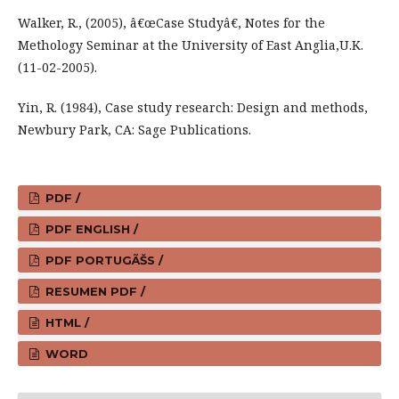
Walker, R., (2005), â€œCase Studyâ€, Notes for the
Methology Seminar at the University of East Anglia,U.K.
(11-02-2005).
Yin, R. (1984), Case study research: Design and methods,
Newbury Park, CA: Sage Publications.
PDF /
PDF ENGLISH /
PDF PORTUGÃŠS /
RESUMEN PDF /
HTML /
WORD