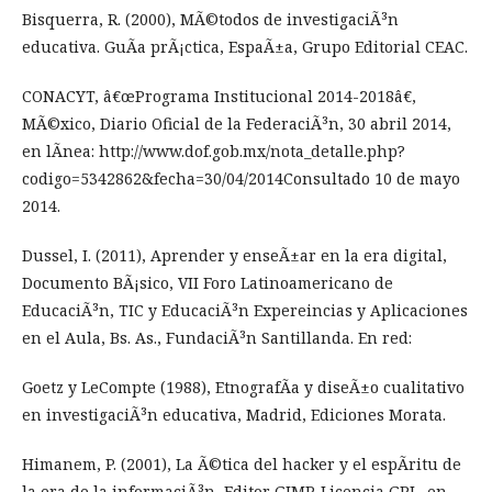
Bisquerra, R. (2000), MÃ©todos de investigaciÃ³n
educativa. GuÃ­a prÃ¡ctica, EspaÃ±a, Grupo Editorial CEAC.
CONACYT, â€œPrograma Institucional 2014-2018â€,
MÃ©xico, Diario Oficial de la FederaciÃ³n, 30 abril 2014,
en lÃ­nea: http://www.dof.gob.mx/nota_detalle.php?
codigo=5342862&fecha=30/04/2014Consultado 10 de mayo
2014.
Dussel, I. (2011), Aprender y enseÃ±ar en la era digital,
Documento BÃ¡sico, VII Foro Latinoamericano de
EducaciÃ³n, TIC y EducaciÃ³n Expereincias y Aplicaciones
en el Aula, Bs. As., FundaciÃ³n Santillanda. En red:
Goetz y LeCompte (1988), EtnografÃ­a y diseÃ±o cualitativo
en investigaciÃ³n educativa, Madrid, Ediciones Morata.
Himanem, P. (2001), La Ã©tica del hacker y el espÃ­ritu de
la era de la informaciÃ³n, Editor GIMP. Licencia GPL, en