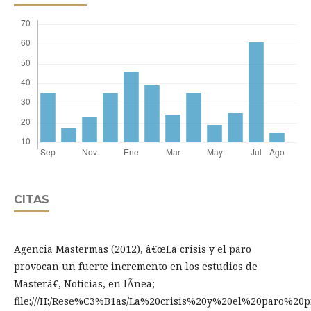
CITAS
Agencia Mastermas (2012), â€œLa crisis y el paro
provocan un fuerte incremento en los estudios de
Masterâ€, Noticias, en lÃ­nea;
file:///H:/Rese%C3%B1as/La%20crisis%20y%20el%20paro