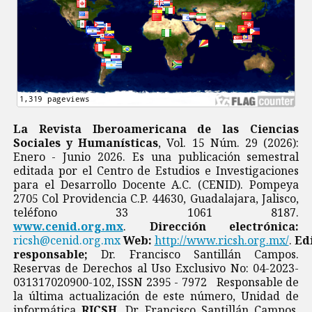
La Revista Iberoamericana de las Ciencias
Sociales y Humanísticas
, Vol. 15 Núm. 29 (2026):
Enero - Junio 2026. Es una publicación semestral
editada por el Centro de Estudios e Investigaciones
para el Desarrollo Docente A.C. (CENID). Pompeya
2705 Col Providencia C.P. 44630, Guadalajara, Jalisco,
teléfono 33 1061 8187.
www.cenid.org.mx
.
Dirección electrónica:
ricsh@cenid.org.mx
Web:
http://www.ricsh.org.mx/
.
Ed
responsable;
Dr. Francisco Santillán Campos.
Reservas de Derechos al Uso Exclusivo No: 04-2023-
031317020900-102, ISSN 2395 - 7972 Responsable de
la última actualización de este número, Unidad de
informática
RICSH
, Dr. Francisco Santillán Campos,