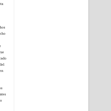
sta
chos
echo
e
que
icado
del
 en
os
ntes
no