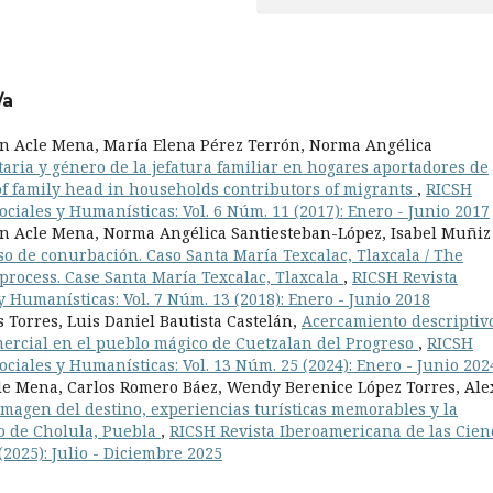
/a
án Acle Mena, María Elena Pérez Terrón, Norma Angélica
aria y género de la jefatura familiar en hogares aportadores de
of family head in households contributors of migrants
,
RICSH
ciales y Humanísticas: Vol. 6 Núm. 11 (2017): Enero - Junio 2017
án Acle Mena, Norma Angélica Santiesteban-López, Isabel Muñiz
eso de conurbación. Caso Santa María Texcalac, Tlaxcala / The
 process. Case Santa María Texcalac, Tlaxcala
,
RICSH Revista
y Humanísticas: Vol. 7 Núm. 13 (2018): Enero - Junio 2018
Torres, Luis Daniel Bautista Castelán,
Acercamiento descriptiv
omercial en el pueblo mágico de Cuetzalan del Progreso
,
RICSH
ciales y Humanísticas: Vol. 13 Núm. 25 (2024): Enero - Junio 202
le Mena, Carlos Romero Báez, Wendy Berenice López Torres, Ale
imagen del destino, experiencias turísticas memorables y la
o de Cholula, Puebla
,
RICSH Revista Iberoamericana de las Cien
(2025): Julio - Diciembre 2025