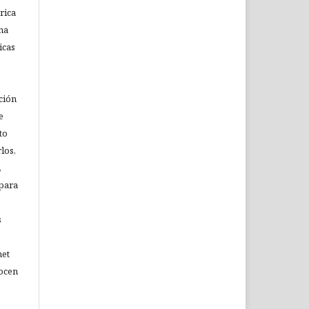
rica
na
icas
o
ción
e
to
los,
,
 para
s
net
nocen