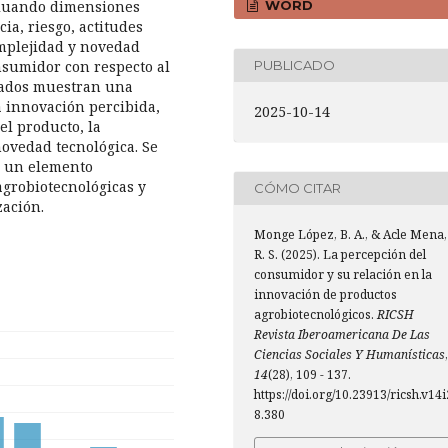
WORD
aluando dimensiones
ia, riesgo, actitudes
omplejidad y novedad
PUBLICADO
nsumidor con respecto al
tados muestran una
a innovación percibida,
2025-10-14
el producto, la
 novedad tecnológica. Se
s un elemento
grobiotecnológicas y
CÓMO CITAR
zación.
Monge López, B. A., & Acle Mena,
R. S. (2025). La percepción del
consumidor y su relación en la
innovación de productos
agrobiotecnológicos.
RICSH
Revista Iberoamericana De Las
Ciencias Sociales Y Humanísticas
,
14
(28), 109 - 137.
https://doi.org/10.23913/ricsh.v14i
8.380