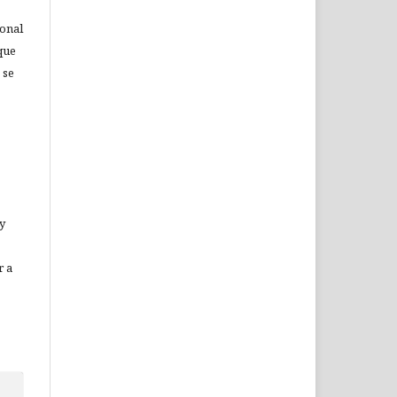
ional
que
 se
 y
r a