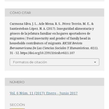
CÓMO CITAR
Carmona Silva, J. L., Acle Mena, R. S., Pérez Terrón, M. E., &
Santiesteban-López, N. A. (2017). Inseguridad alimentaria y
género de la jefatura familiar en hogares aportadores de
migrantes / Food insecurity and gender of family head in
households contributors of migrants.
RICSH Revista
Iberoamericana De Las Ciencias Sociales Y Humanísticas
,
6
(11),
31 - 52. https://doi.org/10.23913/ricsh.v6i11.107
Formatos de citación
NÚMERO
Vol. 6 Núm. 11 (2017): Enero - Junio 2017
SECCIÓN