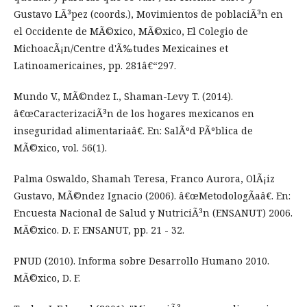
Gustavo LÃ³pez (coords.), Movimientos de poblaciÃ³n en
el Occidente de MÃ©xico, MÃ©xico, El Colegio de
MichoacÃ¡n/Centre d'Ã‰tudes Mexicaines et
Latinoamericaines, pp. 281â€“297.
Mundo V., MÃ©ndez I., Shaman-Levy T. (2014).
â€œCaracterizaciÃ³n de los hogares mexicanos en
inseguridad alimentariaâ€. En: SalÃºd PÃºblica de
MÃ©xico, vol. 56(1).
Palma Oswaldo, Shamah Teresa, Franco Aurora, OlÃ¡iz
Gustavo, MÃ©ndez Ignacio (2006). â€œMetodologÃ­aâ€. En:
Encuesta Nacional de Salud y NutriciÃ³n (ENSANUT) 2006.
MÃ©xico. D. F. ENSANUT, pp. 21 - 32.
PNUD (2010). Informa sobre Desarrollo Humano 2010.
MÃ©xico, D. F.