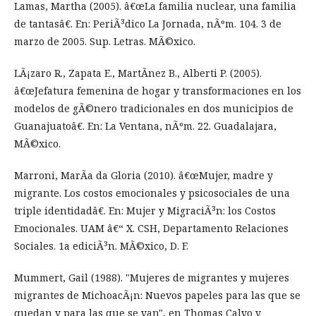
Lamas, Martha (2005). â€œLa familia nuclear, una familia
de tantasâ€. En: PeriÃ³dico La Jornada, nÃºm. 104. 3 de
marzo de 2005. Sup. Letras. MÃ©xico.
LÃ¡zaro R., Zapata E., MartÃ­nez B., Alberti P. (2005).
â€œJefatura femenina de hogar y transformaciones en los
modelos de gÃ©nero tradicionales en dos municipios de
Guanajuatoâ€. En: La Ventana, nÃºm. 22. Guadalajara,
MÃ©xico.
Marroni, MarÃ­a da Gloria (2010). â€œMujer, madre y
migrante. Los costos emocionales y psicosociales de una
triple identidadâ€. En: Mujer y MigraciÃ³n: los Costos
Emocionales. UAM â€“ X. CSH, Departamento Relaciones
Sociales. 1a ediciÃ³n. MÃ©xico, D. F.
Mummert, Gail (1988). "Mujeres de migrantes y mujeres
migrantes de MichoacÃ¡n: Nuevos papeles para las que se
quedan y para las que se van", en Thomas Calvo y