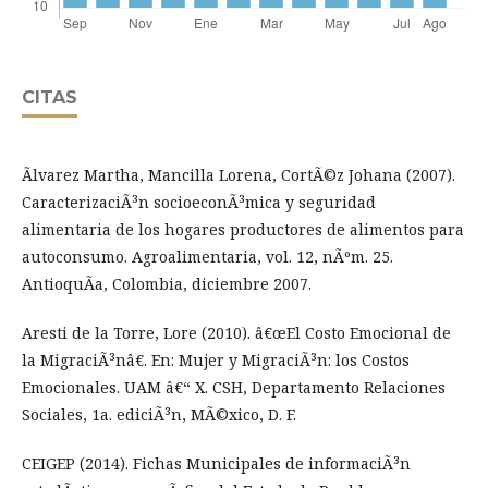
CITAS
Ãlvarez Martha, Mancilla Lorena, CortÃ©z Johana (2007).
CaracterizaciÃ³n socioeconÃ³mica y seguridad
alimentaria de los hogares productores de alimentos para
autoconsumo. Agroalimentaria, vol. 12, nÃºm. 25.
AntioquÃ­a, Colombia, diciembre 2007.
Aresti de la Torre, Lore (2010). â€œEl Costo Emocional de
la MigraciÃ³nâ€. En: Mujer y MigraciÃ³n: los Costos
Emocionales. UAM â€“ X. CSH, Departamento Relaciones
Sociales, 1a. ediciÃ³n, MÃ©xico, D. F.
CEIGEP (2014). Fichas Municipales de informaciÃ³n