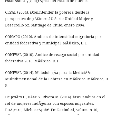
estadÃ­stica y geogrÃ¡fica del Estado de Puebla.
CEPAL (2004). â€œEntender la pobreza desde la
perspectiva de gÃ©neroâ€. Serie Unidad Mujer y
Desarrollo 52. Santiago de Chile, enero 2004.
CONAPO (2010). Ãndices de intensidad migratoria por
entidad federativa y municipal. MÃ©xico, D. F.
CONEVAL (2010). Ãndice de rezago social por entidad
federativa 2010. MÃ©xico, D. F.
CONEVAL (2014). MetodologÃ­a para la MediciÃ³n
Multidimensional de la Pobreza en MÃ©xico. MÃ©xico, D.
F.
De JesÃºs E., DÃ­az S., Rivera M. (2014). â€œCambios en el
rol de mujeres indÃ­genas con esposos migrantes:
PuÃ¡caro, MichoacÃ¡nâ€. En: Raximhai, volumen 10,