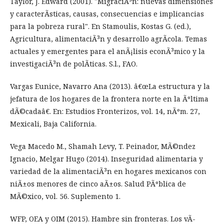
Taylor, J. Edward (2001). "MigraciÃ³n: nuevas dimensiones
y caracterÃ­sticas, causas, consecuencias e implicancias
para la pobreza rural". En Stamoulis, Kostas G. (ed.),
Agricultura, alimentaciÃ³n y desarrollo agrÃ­cola. Temas
actuales y emergentes para el anÃ¡lisis econÃ³mico y la
investigaciÃ³n de polÃ­ticas. S.l., FAO.
Vargas Eunice, Navarro Ana (2013). â€œLa estructura y la
jefatura de los hogares de la frontera norte en la Ãºltima
dÃ©cadaâ€. En: Estudios Fronterizos, vol. 14, nÃºm. 27,
Mexicali, Baja California.
Vega Macedo M., Shamah Levy, T. Peinador, MÃ©ndez
Ignacio, Melgar Hugo (2014). Inseguridad alimentaria y
variedad de la alimentaciÃ³n en hogares mexicanos con
niÃ±os menores de cinco aÃ±os. Salud PÃºblica de
MÃ©xico, vol. 56. Suplemento 1.
WFP, OEA y OIM (2015). Hambre sin fronteras. Los vÃ­