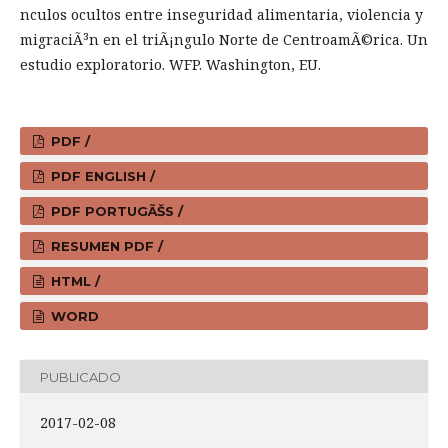
nculos ocultos entre inseguridad alimentaria, violencia y
migraciÃ³n en el triÃ¡ngulo Norte de CentroamÃ©rica. Un
estudio exploratorio. WFP. Washington, EU.
PDF /
PDF ENGLISH /
PDF PORTUGÃŠS /
RESUMEN PDF /
HTML /
WORD
PUBLICADO
2017-02-08