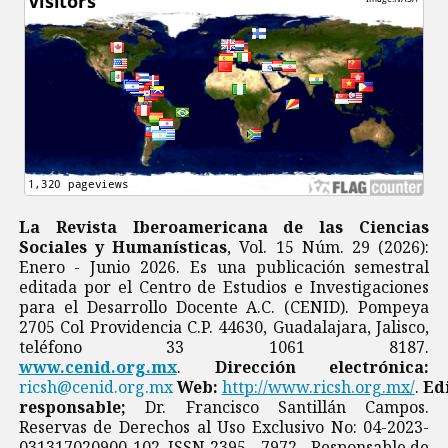
La Revista Iberoamericana de las Ciencias
Sociales y Humanísticas
, Vol. 15 Núm. 29 (2026):
Enero - Junio 2026. Es una publicación semestral
editada por el Centro de Estudios e Investigaciones
para el Desarrollo Docente A.C. (CENID). Pompeya
2705 Col Providencia C.P. 44630, Guadalajara, Jalisco,
teléfono 33 1061 8187.
www.cenid.org.mx
.
Dirección electrónica:
ricsh@cenid.org.mx
Web:
http://www.ricsh.org.mx/
.
Ed
responsable;
Dr. Francisco Santillán Campos.
Reservas de Derechos al Uso Exclusivo No: 04-2023-
031317020900-102, ISSN 2395 - 7972 Responsable de