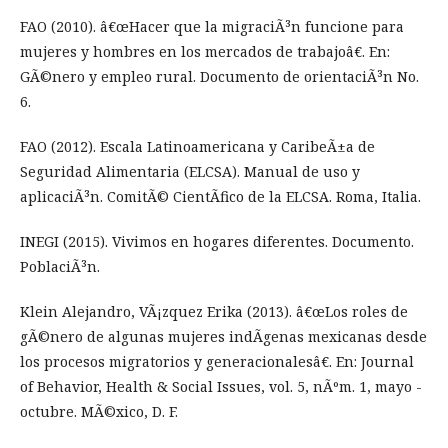
FAO (2010). â€œHacer que la migraciÃ³n funcione para
mujeres y hombres en los mercados de trabajoâ€. En:
GÃ©nero y empleo rural. Documento de orientaciÃ³n No.
6.
FAO (2012). Escala Latinoamericana y CaribeÃ±a de
Seguridad Alimentaria (ELCSA). Manual de uso y
aplicaciÃ³n. ComitÃ© CientÃ­fico de la ELCSA. Roma, Italia.
INEGI (2015). Vivimos en hogares diferentes. Documento.
PoblaciÃ³n.
Klein Alejandro, VÃ¡zquez Erika (2013). â€œLos roles de
gÃ©nero de algunas mujeres indÃ­genas mexicanas desde
los procesos migratorios y generacionalesâ€. En: Journal
of Behavior, Health & Social Issues, vol. 5, nÃºm. 1, mayo -
octubre. MÃ©xico, D. F.