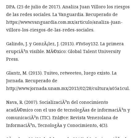
DPA. (25 de julio de 2017). Analiza Juan Villoro los riesgos
de las redes sociales. La Vanguardia. Recuperado de
https://www.vanguardia.com.mx/articulo/analiza-juan-
villoro-los-riesgos-de-las-redes-sociales.
Galindo, J. y GonzÃ¡lez, J. (2013). #YoSoy132. La primera
erupciÃ³n visible. MÃ©xico: Global Talent University
Press.
Glantz, M. (2013). Tuiteo, retweeteo, luego existo. La
Jornada. Recuperado de
http://www.jornada.unam.mx/2013/02/28/cultura/a05a1cul.
Nava, R. (2007). SocializaciÃ³n del conocimiento
acadÃ©mico con el uso de tecnologÃ­as de informaciÃ³n y
comunicaciÃ³n (TIC). Enl@ce: Revista Venezolana de
InformaciÃ³n, TecnologÃ­a y Conocimiento, 4(3).