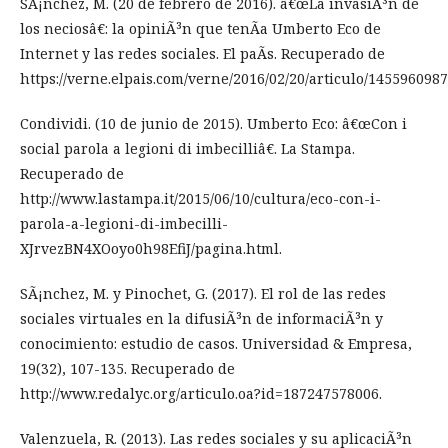
SÃ¡nchez, M. (20 de febrero de 2016). â€œLa invasiÃ³n de
los neciosâ€: la opiniÃ³n que tenÃ­a Umberto Eco de
Internet y las redes sociales. El paÃ­s. Recuperado de
https://verne.elpais.com/verne/2016/02/20/articulo/145596098
Condividi. (10 de junio de 2015). Umberto Eco: â€œCon i
social parola a legioni di imbecilliâ€. La Stampa.
Recuperado de
http://www.lastampa.it/2015/06/10/cultura/eco-con-i-
parola-a-legioni-di-imbecilli-
XJrvezBN4XOoyo0h98EfiJ/pagina.html.
SÃ¡nchez, M. y Pinochet, G. (2017). El rol de las redes
sociales virtuales en la difusiÃ³n de informaciÃ³n y
conocimiento: estudio de casos. Universidad & Empresa,
19(32), 107-135. Recuperado de
http://www.redalyc.org/articulo.oa?id=187247578006.
Valenzuela, R. (2013). Las redes sociales y su aplicaciÃ³n