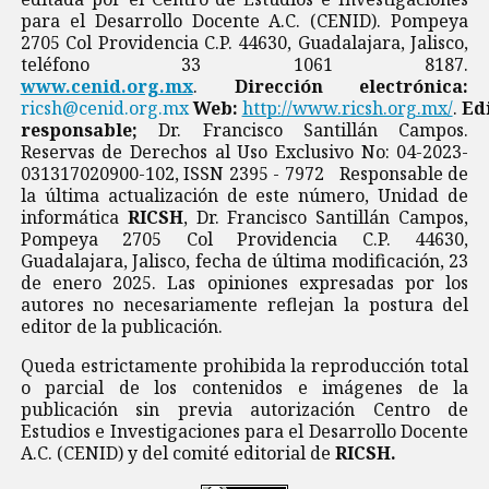
para el Desarrollo Docente A.C. (CENID). Pompeya
2705 Col Providencia C.P. 44630, Guadalajara, Jalisco,
teléfono 33 1061 8187.
www.cenid.org.mx
.
Dirección electrónica:
ricsh@cenid.org.mx
Web:
http://www.ricsh.org.mx/
.
Ed
responsable;
Dr. Francisco Santillán Campos.
Reservas de Derechos al Uso Exclusivo No: 04-2023-
031317020900-102, ISSN 2395 - 7972 Responsable de
la última actualización de este número, Unidad de
informática
RICSH
, Dr. Francisco Santillán Campos,
Pompeya 2705 Col Providencia C.P. 44630,
Guadalajara, Jalisco, fecha de última modificación, 23
de enero 2025. Las opiniones expresadas por los
autores no necesariamente reflejan la postura del
editor de la publicación.
Queda estrictamente prohibida la reproducción total
o parcial de los contenidos e imágenes de la
publicación sin previa autorización Centro de
Estudios e Investigaciones para el Desarrollo Docente
A.C. (CENID) y del comité editorial de
RICSH.