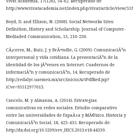
Vivat Academia, 17(126), 54-62. Recuperado de
http://www.vivatacademia.net/index.php/vivat/article/view/553
Boyd, D. and Ellison, N. (2008). Social Networks Sites:
Definition, History and Scholarship. Journal of Computer-
Mediaded Communication, 13, 210-230.
CÃ¡ceres, M., Ruiz, J. y BrÃ¤ndle, G. (2009). ComunicaciÃ³n
interpersonal y vida cotidiana. La presentaciÃ³n de la
identidad de los jÃ³venes en Internet. Cuadernos de
informaciÃ³n y comunicaciÃ³n, 14. Recuperado de
http://redalyc.uaemex.mx/src/inicio/ArtPdfRed.jsp?
iCve=93512977013.
Cancelo, M. y Almansa, A. (2014). Estrategias
comunicativas en redes sociales. Estudio comparativo
entre las universidades de EspaÃ±a y MÃ©xico. Historia y
ComunicaciÃ³n Social. 18, 423-435. Recuperado de:
http://dx.doi.org/10.5209/rev_HICS.2013.v18.44339.