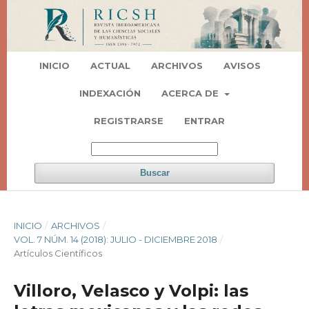
INICIO
ACTUAL
ARCHIVOS
AVISOS
INDEXACIÓN
ACERCA DE
REGISTRARSE
ENTRAR
Buscar
INICIO
/
ARCHIVOS
/
VOL. 7 NÚM. 14 (2018): JULIO - DICIEMBRE 2018
/
Artí­culos Científicos
Villoro, Velasco y Volpi: las