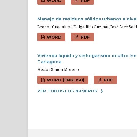
WORD
PDF
Manejo de residuos sólidos urbanos a nive
Leonor Guadalupe Delgadillo Guzmán,José Arce Vald
WORD
PDF
Vivienda líquida y sinhogarismo oculto: I
Tarragona
Héctor Simón Moreno
WORD (ENGLISH)
PDF
VER TODOS LOS NÚMEROS