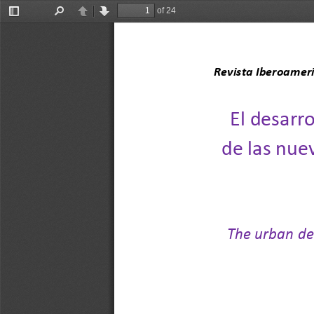
of 24
Toggle
Find
Previous
Next
Sidebar
Revista Iberoamerican
El desarr
de las nue
The urban de