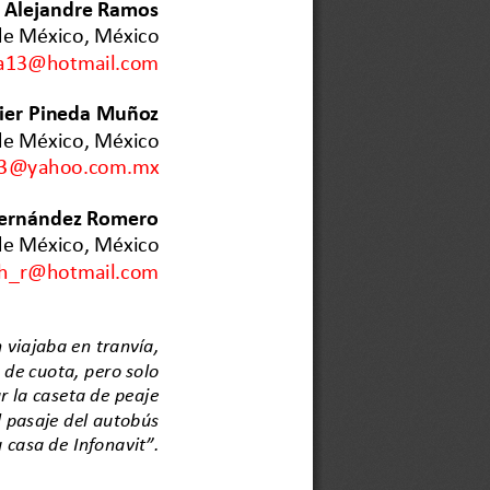
 Alejandre Ramos
de México
, México
ra13@hotmail.com
vier Pineda Muñoz
de México
, México
23@yahoo.com.mx
ernández Romero
de México
, México
h_r@hotmail.com
 viajaba en tranvía, 
 de cuota
, pe
ro
solo 
r la caseta de peaje
l pasaje del autobús 
 casa de 
I
nfonav
it
”
.