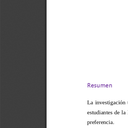
R
esumen
La 
investigación 
estudiantes de la 
preferencia
.