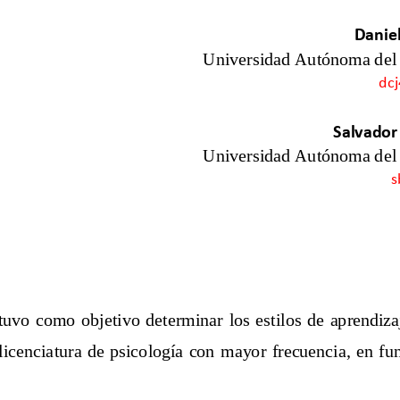
Danie
Universidad Autónoma del
dc
Salvador
Universidad
Autónoma del 
s
 tuvo
como  objetivo  determinar 
los
estilo
s
de  aprendiza
licenciatura
de psicología 
con 
mayor frecuencia
, en fu