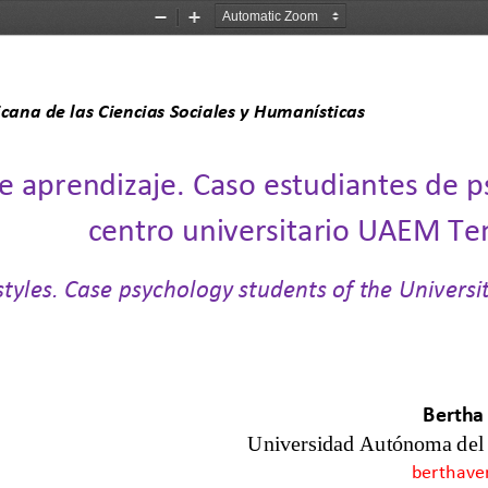
Zoom
Zoom
Out
In
na de las Ciencias Sociales y Humanísticas               
de aprendizaje. 
C
aso estudiantes de ps
centro universitario 
UAEM
T
e
styles. Case psychology students of the Univers
Bertha 
Universidad Autónoma del
berthave