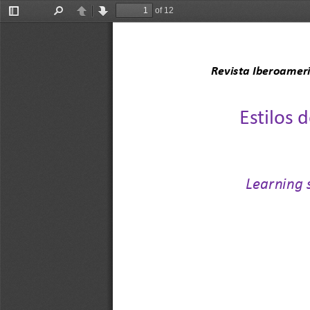
of 12
Toggle
Find
Previous
Next
Sidebar
Revista Iberoamerica
E
stilos 
Learning 