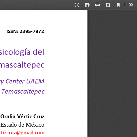
Current
Presentation
Open
Print
Download
Too
View
Mode
ISSN: 2395
-
7972
icología del 
mascaltepec
ity Center UAEM 
Temascaltepec
Oralia Vértiz Cruz
 Estado de México
rtizcruz@gmail.com