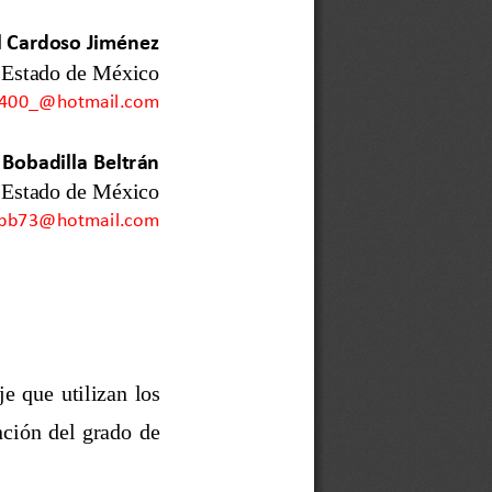
l Cardoso Jiménez
 Estado de México
j400_@hotmail.com
 Bobadilla Beltrán
Estado de México
bb73@hotmail.com
je 
que 
utilizan 
los 
nción del grado de 