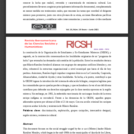
conocer   la   lucha   que
realizó
,
revestida   y   caracterizada 
de
resistencia   cultural. 
Los
procedimientos
llevaron a
re
gistrar
principalmente
información
documental,
complementada 
en menor medida
con
testimonios
orales
, que resumen
las 
tareas
que  coordinó el 
dirigente
mixteco
para
promover
,
junto 
con
otros jóvenes de su etnia
,
acciones liberadoras pacíficas 
encaminadas,
primero,
a 
establecer redes intercomunitarias y asociaciones civiles
mediante 
Vol. 
10
, Núm. 1
9
Enero
–
Junio 2021
la  constitución  de  la 
Organización  de  Est
udiantes  y  Ex
-
Estudiantes  Mixtecos
(
OEEM
)
;  y 
segundo, en la construcción consens
u
ada en las localidades originarias de un 
“
p
rograma 
de 
”
l
ucha
que retoma
ba
las demandas más sentidas de la población. 
Entre los resultados destaca 
que
Hilario
Ramírez fortaleció
alianza
s
con
un grupo de catequistas católicos liberales y
,
con 
ellos
,
robusteció
la  estructura  organizacional  a  nivel  municipal 
que 
hasta
el  día  de 
hoy 
perdura.
Asimismo, Ramírez logró impulsar
congresos étnicos en La 
Concordia, Coapinola, 
Ahuacachahue
, ciudad de Ayutla y otras 
localidades
. Su lucha, a la postre, contribuyó
a
que 
la
OEEM
lograra
la introducción
del siste
ma de educación bilingüe
, conquista leg
í
tima
par
a 
las comunidades que no querían perder su 
lengua,
y que re
clamaban a la vez el uso
del idioma 
castellano para defender sus derechos sojuzgados por la clase mestiza opresora en la región 
mixteca. Sin embargo, en 1981
,
la e
mbestida reaccionaria de 
cac
icazgos locales 
de 
la
otrora 
estirpe  indígena
se 
recrudeció.  Frente  a  las  denuncias  de  la 
OEEM
,  aquellos  grupos 
adinerados optaron
por 
ultimar al líder
el
21
de mayo
. Con esa acción 
criminal 
los caciques 
creyeron acabar la lucha 
y resistencia
de Hilario Ramírez
.
: 
d
iscriminación
,  explotación
,  grupos  caciquiles,  intercambio  desigual, 
Palabras  clave
región mixteca, resistencia cultural. 
Abstract
This document focuses on the s
ocial struggle waged by the 
te s
avi
(Mixtec) leader Hilario 
Ramírez Morales, which began in the mid
-
1960s in the municipality of Ayutla de los Libres, 