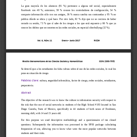
La  gran  mayoría  de  los  alumnos 
(
91
%
)
pertenece  a 
alguna
red  social, 
especialmente
Fac
ebook  con  48
%
; 
asimismo
,  59
%  conoce  los  controladores  de  configuración,  54
% 
comparte  información  s
ó
lo  con  sus  amigos,  36
%  nunca  cambia  sus  contraseñas 
y 
95
%  no 
p
u
blica  d
ó
nde 
se  ubica
y  qu
é
hace
.  Por  otro  lado
,  82
%  di
jo  que
no  se  cerciora  de
haber
cerrado  su  sesión,  73
%  que  s
í
sabe  de  los  riesgo
s
a  los  que  está  expuesto 
y 
66
% 
que 
ya 
conoce 
los delitos que
se cometen
en las redes sociales
,
en especial
ciberbullyng
(
32
%
)
.
Vol. 6, Núm. 11                   Enero 
–
Junio 2017                           RICSH
Revista Iberoamericana de las Ciencias Sociales y Humanísticas
ISSN: 2395
-
7972
Se d
etectó
que 
a 
los 
estudiantes
les falta cultura 
sobre
el uso de las redes sociales
, lo 
cual
los 
pone en situación de
riesgo.
c
ultura,
s
eguridad 
i
nformática, 
f
ac
tor de 
r
iesgo, 
r
edes 
s
ociales, 
e
studiantes, 
P
alabras clave:
p
reparatoria.
Abstract
The objective of the r
esearch was to know the culture in information security with respect to 
the  risk  that  the  use  of  social  networks  in  students  of  the  High  School  #193  located  in  San 
Diego  Cuentla,  State  of  Mexico,  specifically  in  44  students  of  both  sexes  of  Freshmen, 
morni
ng shift, with 14 and 15 years old.
For  this  purpose  we  used  descriptive  methodology  and  a  questionnaire  of  ten  closed 
questions.  Subsequently  the  information  was  processed  in  the  SPSS  package  calculating 
frequencies  of  use,  allowing  you  to  know  what  were 
the  most  popular  networks  between 
students and their risks.