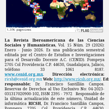
La Revista Iberoamericana de las Ciencias
Sociales y Humanísticas
, Vol. 15 Núm. 29 (2026):
Enero - Junio 2026. Es una publicación semestral
editada por el Centro de Estudios e Investigaciones
para el Desarrollo Docente A.C. (CENID). Pompeya
2705 Col Providencia C.P. 44630, Guadalajara, Jalisco,
teléfono 33 1061 8187.
www.cenid.org.mx
.
Dirección electrónica:
ricsh@cenid.org.mx
Web:
http://www.ricsh.org.mx/
.
Ed
responsable;
Dr. Francisco Santillán Campos.
Reservas de Derechos al Uso Exclusivo No: 04-2023-
031317020900-102, ISSN 2395 - 7972 Responsable de
la última actualización de este número, Unidad de
informática
RICSH
, Dr. Francisco Santillán Campos,
Pompeya 2705 Col Providencia C.P. 44630,