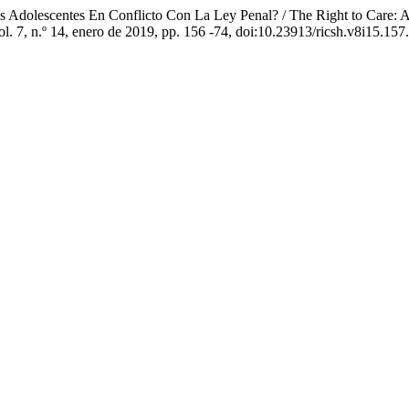
dolescentes En Conflicto Con La Ley Penal? / The Right to Care: A 
ol. 7, n.º 14, enero de 2019, pp. 156 -74, doi:10.23913/ricsh.v8i15.157.