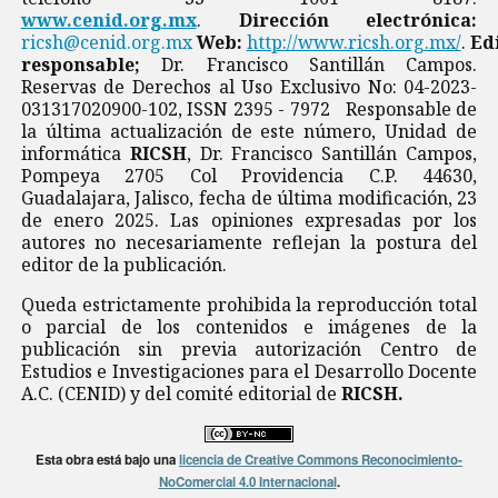
www.cenid.org.mx
.
Dirección electrónica:
ricsh@cenid.org.mx
Web:
http://www.ricsh.org.mx/
.
Ed
responsable;
Dr. Francisco Santillán Campos.
Reservas de Derechos al Uso Exclusivo No: 04-2023-
031317020900-102, ISSN 2395 - 7972 Responsable de
la última actualización de este número, Unidad de
informática
RICSH
, Dr. Francisco Santillán Campos,
Pompeya 2705 Col Providencia C.P. 44630,
Guadalajara, Jalisco, fecha de última modificación, 23
de enero 2025. Las opiniones expresadas por los
autores no necesariamente reflejan la postura del
editor de la publicación.
Queda estrictamente prohibida la reproducción total
o parcial de los contenidos e imágenes de la
publicación sin previa autorización Centro de
Estudios e Investigaciones para el Desarrollo Docente
A.C. (CENID) y del comité editorial de
RICSH.
Esta obra está bajo una
licencia de Creative Commons Reconocimiento-
NoComercial 4.0 Internacional
.