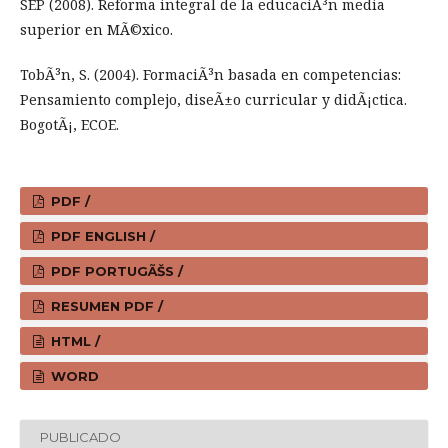
SEP (2008). Reforma integral de la educaciÃ³n media
superior en MÃ©xico.
TobÃ³n, S. (2004). FormaciÃ³n basada en competencias:
Pensamiento complejo, diseÃ±o curricular y didÃ¡ctica.
BogotÃ¡, ECOE.
PDF /
PDF ENGLISH /
PDF PORTUGÃŠS /
RESUMEN PDF /
HTML /
WORD
PUBLICADO