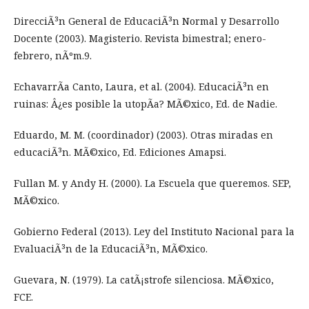
DirecciÃ³n General de EducaciÃ³n Normal y Desarrollo
Docente (2003). Magisterio. Revista bimestral; enero-
febrero, nÃºm.9.
EchavarrÃ­a Canto, Laura, et al. (2004). EducaciÃ³n en
ruinas: Â¿es posible la utopÃ­a? MÃ©xico, Ed. de Nadie.
Eduardo, M. M. (coordinador) (2003). Otras miradas en
educaciÃ³n. MÃ©xico, Ed. Ediciones Amapsi.
Fullan M. y Andy H. (2000). La Escuela que queremos. SEP,
MÃ©xico.
Gobierno Federal (2013). Ley del Instituto Nacional para la
EvaluaciÃ³n de la EducaciÃ³n, MÃ©xico.
Guevara, N. (1979). La catÃ¡strofe silenciosa. MÃ©xico,
FCE.