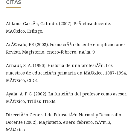
CITAS
Aldama GarcÃ­a, Galindo. (2007). PrÃ¡ctica docente.
MÃ©xico, Esfinge.
ArÃ©valo, F.F. (2003). FormaciÃ³n docente e implicaciones.
Revista Magisterio, enero-febrero, nÃºm. 9
Arnaut, S. A. (1996). Historia de una profesiÃ³n. Los
maestros de educaciÃ³n primaria en MÃ©xico, 1887-1994,
MÃ©xico, CIDE.
Ayala, A. F. G. (2002). La funciÃ³n del profesor como asesor.
MÃ©xico, Trillas-ITESM.
DirecciÃ³n General de EducaciÃ³n Normal y Desarrollo
Docente (2002), Magisterio. enero-febrero, nÃºm.3,
MÃ©xico.