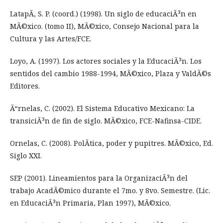
LatapÃ­, S. P. (coord.) (1998). Un siglo de educaciÃ³n en
MÃ©xico. (tomo II), MÃ©xico, Consejo Nacional para la
Cultura y las Artes/FCE.
Loyo, A. (1997). Los actores sociales y la EducaciÃ³n. Los
sentidos del cambio 1988-1994, MÃ©xico, Plaza y ValdÃ©s
Editores.
Ã“rnelas, C. (2002). El Sistema Educativo Mexicano: La
transiciÃ³n de fin de siglo. MÃ©xico, FCE-Nafinsa-CIDE.
Ornelas, C. (2008). PolÃ­tica, poder y pupitres. MÃ©xico, Ed.
Siglo XXI.
SEP (2001). Lineamientos para la OrganizaciÃ³n del
trabajo AcadÃ©mico durante el 7mo. y 8vo. Semestre. (Lic.
en EducaciÃ³n Primaria, Plan 1997), MÃ©xico.