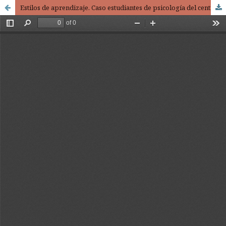
Estilos de aprendizaje. Caso estudiantes de psicología del centro universitario UAEM Temascaltepec / Learning styles. Case psychology students of the University Center UAEM Temascaltepec