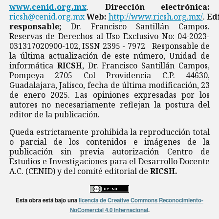
www.cenid.org.mx
.
Dirección electrónica:
ricsh@cenid.org.mx
Web:
http://www.ricsh.org.mx/
.
Ed
responsable;
Dr. Francisco Santillán Campos.
Reservas de Derechos al Uso Exclusivo No: 04-2023-
031317020900-102, ISSN 2395 - 7972 Responsable de
la última actualización de este número, Unidad de
informática
RICSH
, Dr. Francisco Santillán Campos,
Pompeya 2705 Col Providencia C.P. 44630,
Guadalajara, Jalisco, fecha de última modificación, 23
de enero 2025. Las opiniones expresadas por los
autores no necesariamente reflejan la postura del
editor de la publicación.
Queda estrictamente prohibida la reproducción total
o parcial de los contenidos e imágenes de la
publicación sin previa autorización Centro de
Estudios e Investigaciones para el Desarrollo Docente
A.C. (CENID) y del comité editorial de
RICSH.
Esta obra está bajo una
licencia de Creative Commons Reconocimiento-
NoComercial 4.0 Internacional
.