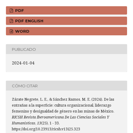
PDF
PDF ENGLISH
WORD
PUBLICADO
2024-01-04
CÓMO CITAR
Zárate Negrete, L. E., & Sánchez Ramos, M. E. (2024). De las
entrañas a la superficie: cultura organizacional, liderazgo
femenino y desigualdad de género en las minas de México.
RICSH Revista Iberoamericana De Las Ciencias Sociales Y
Humanísticas
,
13
(25), 1 - 33.
https://doi.org/10.23913/ricsh.v13i25.323