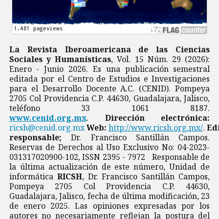
La Revista Iberoamericana de las Ciencias
Sociales y Humanísticas
, Vol. 15 Núm. 29 (2026):
Enero - Junio 2026. Es una publicación semestral
editada por el Centro de Estudios e Investigaciones
para el Desarrollo Docente A.C. (CENID). Pompeya
2705 Col Providencia C.P. 44630, Guadalajara, Jalisco,
teléfono 33 1061 8187.
www.cenid.org.mx
.
Dirección electrónica:
ricsh@cenid.org.mx
Web:
http://www.ricsh.org.mx/
.
Ed
responsable;
Dr. Francisco Santillán Campos.
Reservas de Derechos al Uso Exclusivo No: 04-2023-
031317020900-102, ISSN 2395 - 7972 Responsable de
la última actualización de este número, Unidad de
informática
RICSH
, Dr. Francisco Santillán Campos,
Pompeya 2705 Col Providencia C.P. 44630,
Guadalajara, Jalisco, fecha de última modificación, 23
de enero 2025. Las opiniones expresadas por los
autores no necesariamente reflejan la postura del