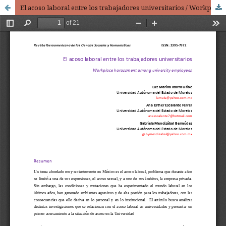
El acoso laboral entre los trabajadores universitarios / Workplace harassment among university employees