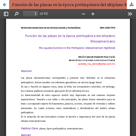
Función de las plazas en la época prehispánica del altiplano Mesoamericano / The squares function in the Prehispanic Mesoamerican Highlands