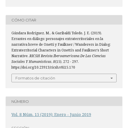
CÓMO CITAR
Gándara Rodríguez, M., & Garibaldi Toledo, J. E. (2019).
Errantes en diálogo: personajes extraterritoriales en la
narrativa breve de Onetti y Faulkner / Wanderers in Dialog:
Extraterritorial Characters in Onetti’s and Faulkner’s Short
Narrative.
RICSH Revista Iberoamericana De Las Ciencias
Sociales Y Humanísticas
,
8
(15), 272 - 297.
https://doi.org/10.23913/ricsh.v8i15.170
Formatos de citación
NÚMERO
Vol. 8 Núm. 15 (2019): Enero - Junio 2019
SECCIÓN