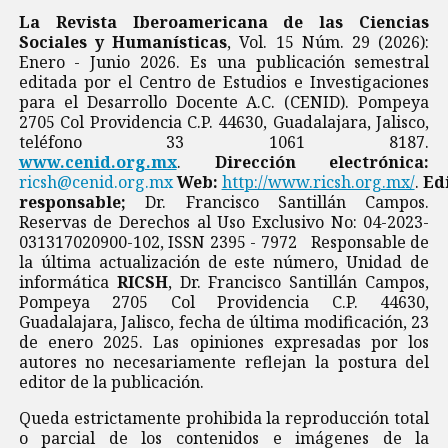
La Revista Iberoamericana de las Ciencias
Sociales y Humanísticas
, Vol. 15 Núm. 29 (2026):
Enero - Junio 2026. Es una publicación semestral
editada por el Centro de Estudios e Investigaciones
para el Desarrollo Docente A.C. (CENID). Pompeya
2705 Col Providencia C.P. 44630, Guadalajara, Jalisco,
teléfono 33 1061 8187.
www.cenid.org.mx
.
Dirección electrónica:
ricsh@cenid.org.mx
Web:
http://www.ricsh.org.mx/
.
Ed
responsable;
Dr. Francisco Santillán Campos.
Reservas de Derechos al Uso Exclusivo No: 04-2023-
031317020900-102, ISSN 2395 - 7972 Responsable de
la última actualización de este número, Unidad de
informática
RICSH
, Dr. Francisco Santillán Campos,
Pompeya 2705 Col Providencia C.P. 44630,
Guadalajara, Jalisco, fecha de última modificación, 23
de enero 2025. Las opiniones expresadas por los
autores no necesariamente reflejan la postura del
editor de la publicación.
Queda estrictamente prohibida la reproducción total
o parcial de los contenidos e imágenes de la