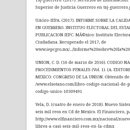
Superior de Justicia Guerrero en tsj-guerrero
UAGro-IEPA. (2017). INFORME SOBRE LA CALI
EN GUERRERO. INSTITUO ELECTORAL DEL ESTA
PUBLICACION IEPC. MÃ©xico: Instituto Electora
Ciudadana. Recuperado el 2017, de
www.iepcgro.mx/.../Informe%20sobre%20la%2
UNION, C. D. (16 de marzo de 2016). CODIGO 
PROCEDIMIENTOS PENALES (Vol. 1). (A. EDITORE
MEXICO: CONGRESO DE LA UNION. Obtenido de
/www.elsotano.com/libro-codigo-nacional-de-
codigo-unico-10509491
Vela, D. (cuatro de enero de 2018). Nuevo Siste
seis mil reos en Cd de Mexico. El Financiero, 
http://www.elfinanciero.com.mx/nacional/nuev
libres-a-casi-seis-mil-reos-en-la-cdmx