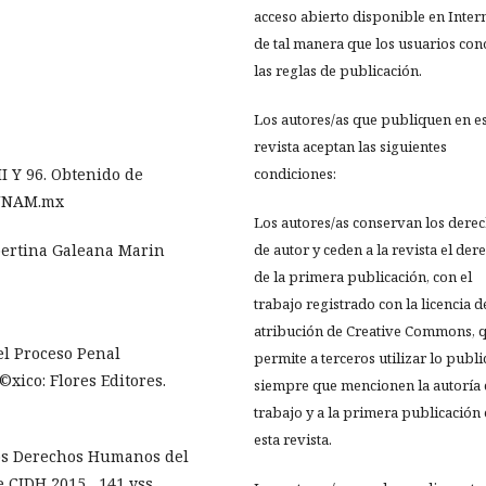
acceso abierto disponible en Inter
de tal manera que los usuarios co
las reglas de publicación.
Los autores/as que publiquen en e
revista aceptan las siguientes
II Y 96. Obtenido de
condiciones:
sUNAM.mx
Los autores/as conservan los dere
mbertina Galeana Marin
de autor y ceden a la revista el der
de la primera publicación, con el
trabajo registrado con la licencia d
atribución de Creative Commons, 
del Proceso Penal
permite a terceros utilizar lo publ
©xico: Flores Editores.
siempre que mencionen la autoría 
trabajo y a la primera publicación
esta revista.
los Derechos Humanos del
 CIDH 2015 , 141 yss.