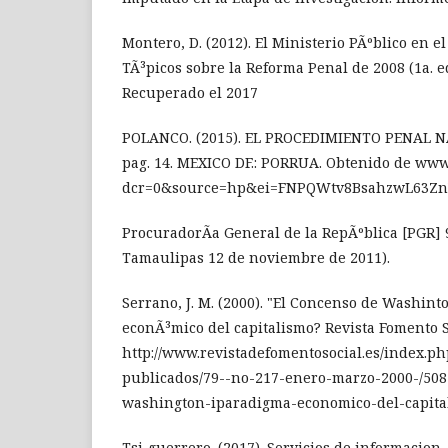
Montero, D. (2012). El Ministerio PÃºblico en e
TÃ³picos sobre la Reforma Penal de 2008 (1a. e
Recuperado el 2017
POLANCO. (2015). EL PROCEDIMIENTO PENAL 
pag. 14. MEXICO DF.: PORRUA. Obtenido de www
dcr=0&source=hp&ei=FNPQWtv8BsahzwL63
ProcuradorÃ­a General de la RepÃºblica [PGR] 9
Tamaulipas 12 de noviembre de 2011).
Serrano, J. M. (2000). "El Concenso de Washin
econÃ³mico del capitalismo? Revista Fomento S
http://www.revistadefomentosocial.es/index.p
publicados/79--no-217-enero-marzo-2000-/508
washington-iparadigma-economico-del-capita
Tsj-guerrero. (2017). Servicios de informacion