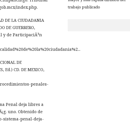
.gob.mcx/index.php.
trabajo publicado
DAD DE LA CIUDADANIA
DO DE GUERRERO,
l y de ParticipaciÃ³n
0calidad%20de%20la%20ciudadania%2...
NACIONAL DE
S, Ed.) CD. DE MEXICO,
procedimientos-penales-
ma Penal deja libres a
pÃ¡g. uno. Obtenido de
o-sistema-penal-deja-