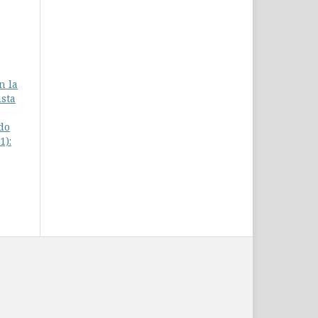
n la
sta
do
1):