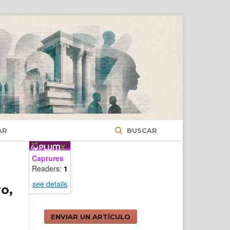
AR
BUSCAR
Captures
Readers:
1
see details
o,
ENVIAR UN ARTÍCULO