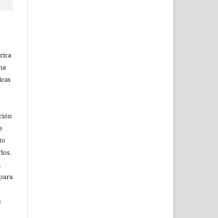
rica
na
icas
o
ción
e
to
los,
,
 para
s