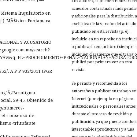
Los autores/as pueden realizar otr
acuerdos contractuales independie
l Sistema Inquisitorio en
y adicionales para la distribución 
d.). MÃ©xico: Fontamara.
exclusiva de la versión del artículo
publicado en esta revista (p. ej.,
incluirlo en un repositorio instituc
NACIONAL Y ACUSATORIO
o publicarlo en un libro) siempre 
.google.com.mx/search?
indiquen claramente que el trabajo
ZnYAw&q=EL+PROCEDIMIENTO+PENAL+NACIONAL+Y+ACUSATO
publicó por primera vez en esta
revista.
32/, A P P 932/2011 (PGR
Se permite y recomienda a los
autores/as a publicar su trabajo en
tong"Â¿Paradigma
Internet (por ejemplo en páginas
ocial, 29-45. Obtenido de
institucionales o personales) antes
hp/numeros-
durante el proceso de revisión y
-el-consenso-de-
publicación, ya que puede conduci
lismo-triunfante
intercambios productivos y a una
. Chilpancingo: Tribunal
mayor y más rápida difusión del