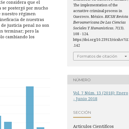
.Se considera que el
The implementation of the
ta se postergó por mucho
accustive criminal process in
de nuestro régimen
Guerrero, México.
RICSH Revista
 ineficacia de nuestras
Iberoamericana De Las Ciencias
 de justicia penal no son
Sociales Y Humanísticas
,
7
(13),
n terminar; pero la
108 - 124.
olo cambiando los
https://doi.org/10.23913/ricsh.v7i1
.142
Formatos de citación
NÚMERO
Vol. 7 Núm. 13 (2018): Enero
- Junio 2018
SECCIÓN
Artí­culos Científicos