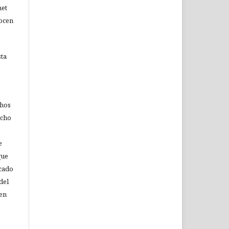
net
nocen
sta
chos
echo
e
que
icado
del
 en