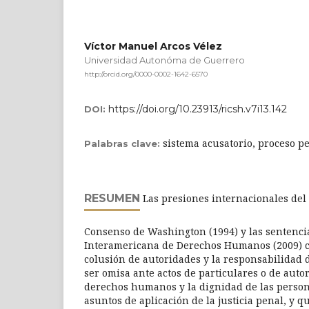
Víctor Manuel Arcos Vélez
Universidad Autonóma de Guerrero
http://orcid.org/0000-0002-1642-6570
https://doi.org/10.23913/ricsh.v7i13.142
DOI:
sistema acusatorio, proceso p
Palabras clave:
RESUMEN
Las presiones internacionales del 
Consenso de Washington (1994) y las sentenci
Interamericana de Derechos Humanos (2009) cri
colusión de autoridades y la responsabilidad 
ser omisa ante actos de particulares o de auto
derechos humanos y la dignidad de las perso
asuntos de aplicación de la justicia penal, y q