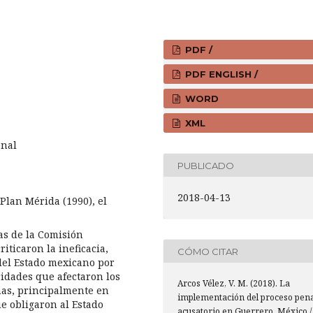
PDF /
PDF ENGLISH /
WORD
XML
enal
PUBLICADO
2018-04-13
Plan Mérida (1990), el
as de la Comisión
ticaron la ineficacia,
CÓMO CITAR
del Estado mexicano por
ridades que afectaron los
Arcos Vélez, V. M. (2018). La
nas, principalmente en
implementación del proceso pena
ue obligaron al Estado
acusatorio en Guerrero, México /