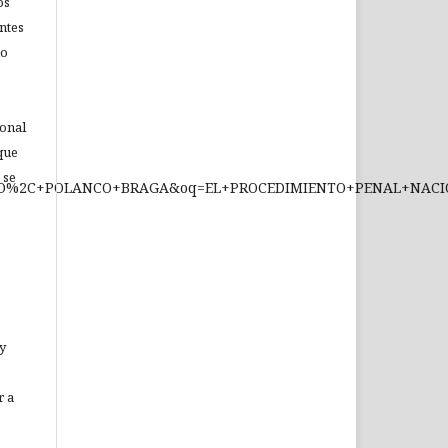
os
ntes
no
ional
que
 se
RIO%2C+POLANCO+BRAGA&oq=EL+PROCEDIMIENTO+PENAL+NAC
 y
r a