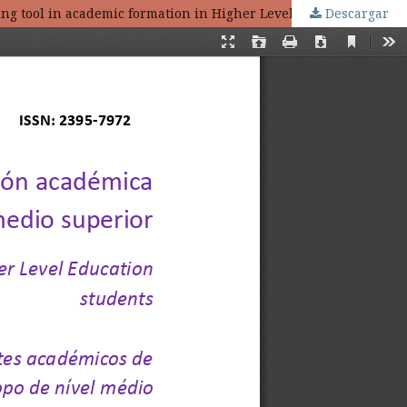
Descargar
Internet como herramienta didáctica en la formación académica en alumnos de nivel medio superior / Internet as a teaching tool in academic formation in Higher Level Education students