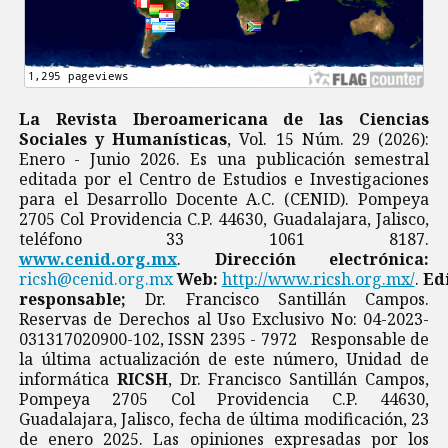
La Revista Iberoamericana de las Ciencias
Sociales y Humanísticas
, Vol. 15 Núm. 29 (2026):
Enero - Junio 2026. Es una publicación semestral
editada por el Centro de Estudios e Investigaciones
para el Desarrollo Docente A.C. (CENID). Pompeya
2705 Col Providencia C.P. 44630, Guadalajara, Jalisco,
teléfono 33 1061 8187.
www.cenid.org.mx
.
Dirección electrónica:
ricsh@cenid.org.mx
Web:
http://www.ricsh.org.mx/
.
Ed
responsable;
Dr. Francisco Santillán Campos.
Reservas de Derechos al Uso Exclusivo No: 04-2023-
031317020900-102, ISSN 2395 - 7972 Responsable de
la última actualización de este número, Unidad de
informática
RICSH
, Dr. Francisco Santillán Campos,
Pompeya 2705 Col Providencia C.P. 44630,
Guadalajara, Jalisco, fecha de última modificación, 23
de enero 2025. Las opiniones expresadas por los