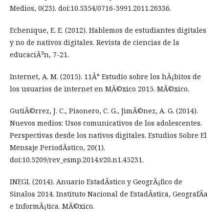
Medios, 0(23). doi:10.5354/0716-3991.2011.26336.
Echenique, E. E. (2012). Hablemos de estudiantes digitales
y no de nativos digitales. Revista de ciencias de la
educaciÃ³n, 7-21.
Internet, A. M. (2015). 11Â° Estudio sobre los hÃ¡bitos de
los usuarios de internet en MÃ©xico 2015. MÃ©xico.
GutiÃ©rrez, J. C., Pisonero, C. G., JimÃ©nez, A. G. (2014).
Nuevos medios: Usos comunicativos de los adolescentes.
Perspectivas desde los nativos digitales. Estudios Sobre El
Mensaje PeriodÃ­stico, 20(1).
doi:10.5209/rev_esmp.2014.v20.n1.45231.
INEGI. (2014). Anuario EstadÃ­stico y GeogrÃ¡fico de
Sinaloa 2014. Instituto Nacional de EstadÃ­stica, GeografÃ­a
e InformÃ¡tica. MÃ©xico.