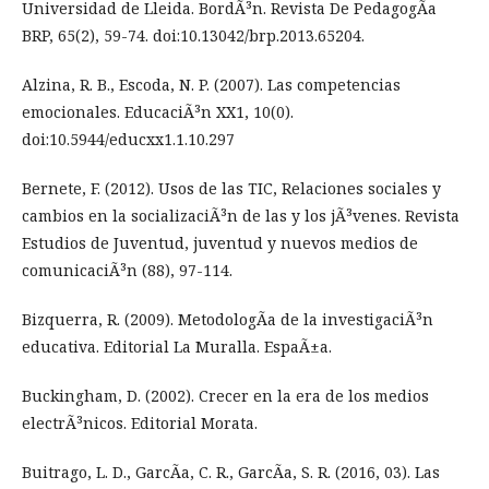
Universidad de Lleida. BordÃ³n. Revista De PedagogÃ­a
BRP, 65(2), 59-74. doi:10.13042/brp.2013.65204.
Alzina, R. B., Escoda, N. P. (2007). Las competencias
emocionales. EducaciÃ³n XX1, 10(0).
doi:10.5944/educxx1.1.10.297
Bernete, F. (2012). Usos de las TIC, Relaciones sociales y
cambios en la socializaciÃ³n de las y los jÃ³venes. Revista
Estudios de Juventud, juventud y nuevos medios de
comunicaciÃ³n (88), 97-114.
Bizquerra, R. (2009). MetodologÃ­a de la investigaciÃ³n
educativa. Editorial La Muralla. EspaÃ±a.
Buckingham, D. (2002). Crecer en la era de los medios
electrÃ³nicos. Editorial Morata.
Buitrago, L. D., GarcÃ­a, C. R., GarcÃ­a, S. R. (2016, 03). Las