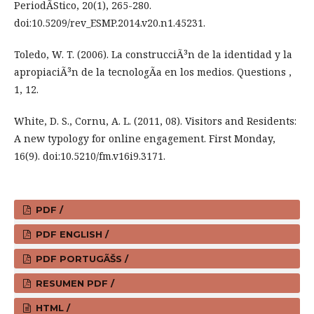
PeriodÃ­Stico, 20(1), 265-280.
doi:10.5209/rev_ESMP.2014.v20.n1.45231.
Toledo, W. T. (2006). La construcciÃ³n de la identidad y la
apropiaciÃ³n de la tecnologÃ­a en los medios. Questions ,
1, 12.
White, D. S., Cornu, A. L. (2011, 08). Visitors and Residents:
A new typology for online engagement. First Monday,
16(9). doi:10.5210/fm.v16i9.3171.
PDF /
PDF ENGLISH /
PDF PORTUGÃŠS /
RESUMEN PDF /
HTML /