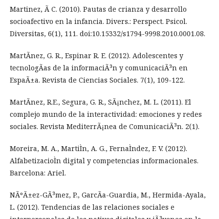
Martinez, Ã C. (2010). Pautas de crianza y desarrollo
socioafectivo en la infancia. Divers.: Perspect. Psicol.
Diversitas, 6(1), 111. doi:10.15332/s1794-9998.2010.0001.08.
MartÃ­nez, G. R., Espinar R. E. (2012). Adolescentes y
tecnologÃ­as de la informaciÃ³n y comunicaciÃ³n en
EspaÃ±a. Revista de Ciencias Sociales. 7(1), 109-122.
MartÃ­nez, R.E., Segura, G. R., SÃ¡nchez, M. L. (2011). El
complejo mundo de la interactividad: emociones y redes
sociales. Revista MediterrÃ¡nea de ComunicaciÃ³n. 2(1).
Moreira, M. A., MartiÌn, A. G., FernaÌndez, F. V. (2012).
AlfabetizacioÌn digital y competencias informacionales.
Barcelona: Ariel.
NÃºÃ±ez-GÃ³mez, P., GarcÃ­a-Guardia, M., Hermida-Ayala,
L. (2012). Tendencias de las relaciones sociales e