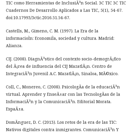
TIC como Herramientas de InclusiÃ³n Social. 3C TIC 3C TIC
Cuadernos De Desarrollo Aplicados a Las TIC, 5(1), 54-67.
doi:10.17993/3ctic.2016.51.54-67.
Castells, M., Gimeno, C. M. (1997). La Era de la
informacioÌn: EconomiÌa, sociedad y cultura. Madrid:
Alianza.
CIJ. (2008). DiagnÃ³stico del contexto socio-demogrÃ¡fico
del Ã¡rea de influencia del CIJ MazatlÃ¡n. Centro de
IntegraciÃ³n Juvenil A.C. MazatlÃ¡n, Sinaloa, MÃ©xico.
Coll, C., Monereo, C. (2008). PsicologÃ­a de la educaciÃ³n
virtual. Aprender y EnseÃ±ar con las TecnologÃ­as de la
InformaciÃ³n y la ComunicaciÃ³n. Editorial Morata.
EspaÃ±a.
DomÃ­nguez, D. C. (2013). Los retos de la era de las TIC:
Nativos digitales contra inmigrantes. ComunicaciÃ³n Y