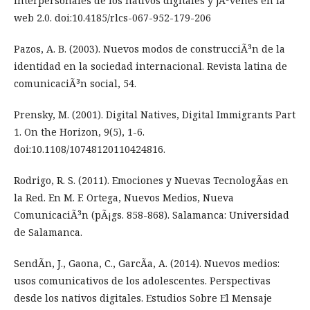
interpersonales de los nativos digitales y jÃ³venes en la
web 2.0. doi:10.4185/rlcs-067-952-179-206
Pazos, A. B. (2003). Nuevos modos de construcciÃ³n de la
identidad en la sociedad internacional. Revista latina de
comunicaciÃ³n social, 54.
Prensky, M. (2001). Digital Natives, Digital Immigrants Part
1. On the Horizon, 9(5), 1-6.
doi:10.1108/10748120110424816.
Rodrigo, R. S. (2011). Emociones y Nuevas TecnologÃ­as en
la Red. En M. F. Ortega, Nuevos Medios, Nueva
ComunicaciÃ³n (pÃ¡gs. 858-868). Salamanca: Universidad
de Salamanca.
SendÃ­n, J., Gaona, C., GarcÃ­a, A. (2014). Nuevos medios:
usos comunicativos de los adolescentes. Perspectivas
desde los nativos digitales. Estudios Sobre El Mensaje