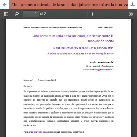
Una primera mirada de la sociedad jalisciense sobre la innovación social / A first look of the Jalisco society on social innovation